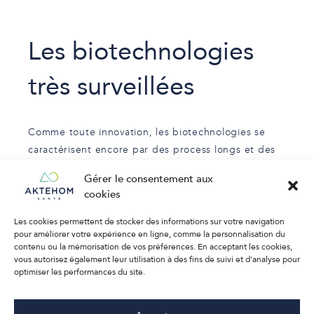
Les biotechnologies
très surveillées
Comme toute innovation, les biotechnologies se
caractérisent encore par des process longs et des
contrôles coûteux. S’y ajoutent une forte variabilité.
Gérer le consentement aux
Variabilité des matières, des procédés de
cookies
fabrication, des produits et même du cadre
Les cookies permettent de stocker des informations sur votre navigation
réglementaire qui nécessitent une expertise solide
pour améliorer votre expérience en ligne, comme la personnalisation du
à tous les niveaux qu’Aktehom est en mesure
contenu ou la mémorisation de vos préférences. En acceptant les cookies,
d’apporter.
vous autorisez également leur utilisation à des fins de suivi et d'analyse pour
optimiser les performances du site.