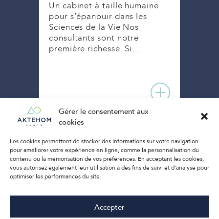
au
Un cabinet à taille humaine
Au p
s
pour s’épanouir dans les
des 
Sciences de la Vie Nos
L’en
ces
consultants sont notre
dans
première richesse. Si…
de l
ce…
Gérer le consentement aux
cookies
Les cookies permettent de stocker des informations sur votre navigation
pour améliorer votre expérience en ligne, comme la personnalisation du
contenu ou la mémorisation de vos préférences. En acceptant les cookies,
vous autorisez également leur utilisation à des fins de suivi et d'analyse pour
optimiser les performances du site.
Accepter