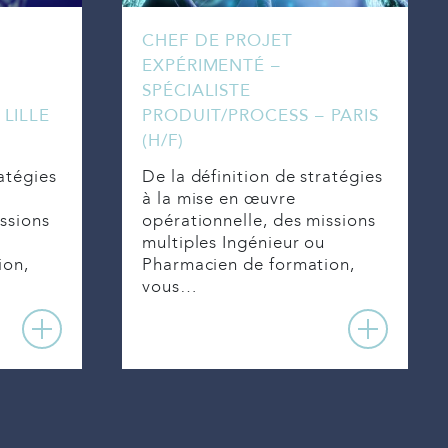
CHEF DE PROJET
EXPÉRIMENTÉ –
SPÉCIALISTE
LILLE
PRODUIT/PROCESS – PARIS
(H/F)
ratégies
De la définition de stratégies
à la mise en œuvre
ssions
opérationnelle, des missions
multiples Ingénieur ou
ion,
Pharmacien de formation,
vous…