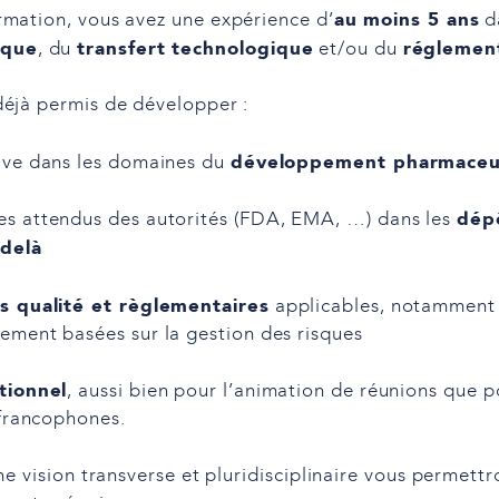
au moins 5 ans
rmation, vous avez une expérience d’
d
ique
transfert technologique
réglemen
, du
et/ou du
déjà permis de développer :
développement pharmaceu
ive dans les domaines du
dépô
s attendus des autorités (FDA, EMA, …) dans les
-delà
s qualité et règlementaires
applicables, notamment l
ement basées sur la gestion des risques
tionnel
, aussi bien pour l’animation de réunions que p
 francophones.
ne vision transverse et pluridisciplinaire vous permettr