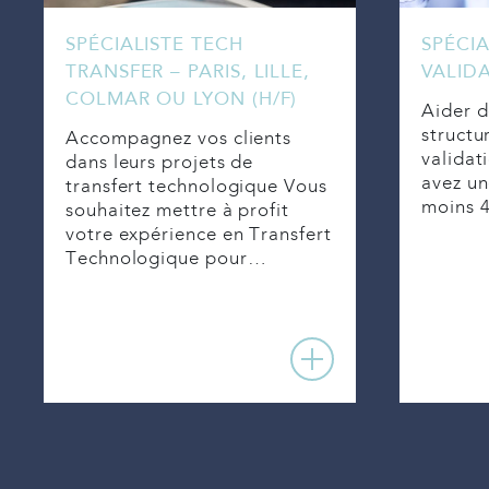
SPÉCIALISTE TECH
SPÉCIA
TRANSFER – PARIS, LILLE,
VALIDA
COLMAR OU LYON (H/F)
Aider d
structu
Accompagnez vos clients
validat
dans leurs projets de
avez un
transfert technologique Vous
moins 
souhaitez mettre à profit
votre expérience en Transfert
Technologique pour…