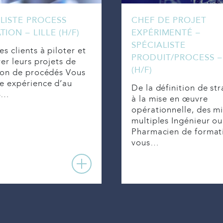
LISTE PROCESS
CHEF DE PROJET
TION – LILLE (H/F)
EXPÉRIMENTÉ –
SPÉCIALISTE
es clients à piloter et
PRODUIT/PROCESS – 
rer leurs projets de
(H/F)
ion de procédés Vous
e expérience d’au
De la définition de st
4…
à la mise en œuvre
opérationnelle, des mi
multiples Ingénieur ou
Pharmacien de format
vous…