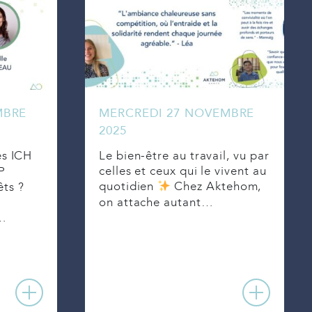
MBRE
MERCREDI 27 NOVEMBRE
2025
Le bien-être au travail, vu par
es ICH
celles et ceux qui le vivent au
P
êts ?
quotidien
Chez Aktehom,
on attache autant…
e…