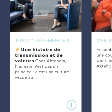
JEUDI 11 DÉCEMBRE 2025
MARDI
Ensembl
𝗨𝗻𝗲 𝗵𝗶𝘀𝘁𝗼𝗶𝗿𝗲 𝗱𝗲
une cou
𝘁𝗿𝗮𝗻𝘀𝗺𝗶𝘀𝘀𝗶𝗼𝗻 𝗲𝘁 𝗱𝗲
week-en
𝘃𝗮𝗹𝗲𝘂𝗿𝘀 Chez Aktehom,
Akteho
l’humain n’est pas un
principe : c’est une culture
vécue au…