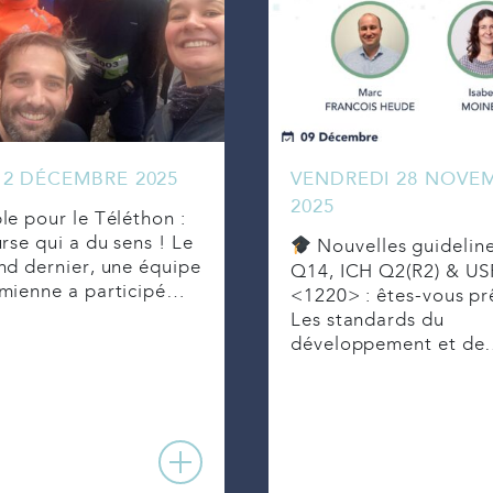
 2 DÉCEMBRE 2025
VENDREDI 28 NOVE
2025
e pour le Téléthon :
rse qui a du sens ! Le
Nouvelles guidelin
d dernier, une équipe
Q14, ICH Q2(R2) & US
mienne a participé…
<1220> : êtes-vous pr
Les standards du
développement et d