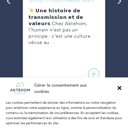
JEUDI 11 DÉCEMBRE 2025
MAR
Ense
𝗨𝗻𝗲 𝗵𝗶𝘀𝘁𝗼𝗶𝗿𝗲 𝗱𝗲
ebold
une 
𝘁𝗿𝗮𝗻𝘀𝗺𝗶𝘀𝘀𝗶𝗼𝗻 𝗲𝘁 𝗱𝗲
week
𝘃𝗮𝗹𝗲𝘂𝗿𝘀 Chez Aktehom,
on
Akte
l’humain n’est pas un
tion
principe : c’est une culture
vécue au…
Gérer le consentement aux
cookies
Les cookies permettent de stocker des informations sur votre navigation
pour améliorer votre expérience en ligne, comme la personnalisation du
contenu ou la mémorisation de vos préférences. En acceptant les cookies,
vous autorisez également leur utilisation à des fins de suivi et d'analyse pour
optimiser les performances du site.