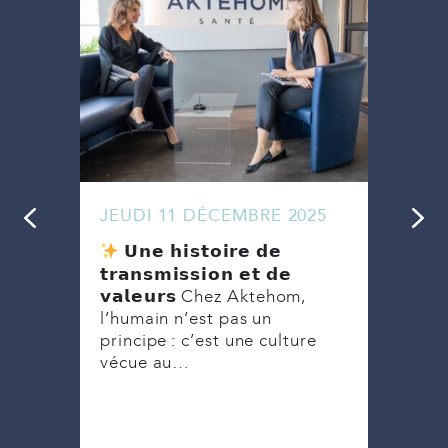
JEUDI 11 DÉCEMBRE 2025
MAR
Ense
𝗨𝗻𝗲 𝗵𝗶𝘀𝘁𝗼𝗶𝗿𝗲 𝗱𝗲
ebold
une 
𝘁𝗿𝗮𝗻𝘀𝗺𝗶𝘀𝘀𝗶𝗼𝗻 𝗲𝘁 𝗱𝗲
week
𝘃𝗮𝗹𝗲𝘂𝗿𝘀 Chez Aktehom,
on
Akte
l’humain n’est pas un
tion
principe : c’est une culture
vécue au…