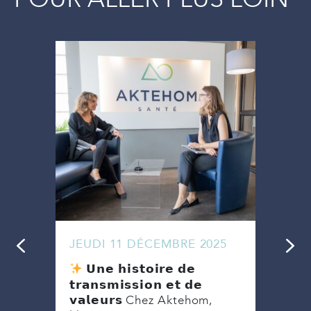
POUR ALLER PLUS LOIN
JEUDI 11 DÉCEMBRE 2025
MAR
Ense
𝗨𝗻𝗲 𝗵𝗶𝘀𝘁𝗼𝗶𝗿𝗲 𝗱𝗲
ebold
une 
𝘁𝗿𝗮𝗻𝘀𝗺𝗶𝘀𝘀𝗶𝗼𝗻 𝗲𝘁 𝗱𝗲
week
𝘃𝗮𝗹𝗲𝘂𝗿𝘀 Chez Aktehom,