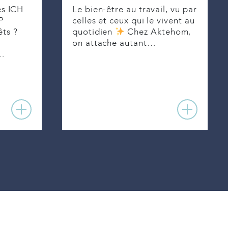
Le bien-être au travail, vu par
es ICH
celles et ceux qui le vivent au
P
êts ?
quotidien
Chez Aktehom,
on attache autant…
e…