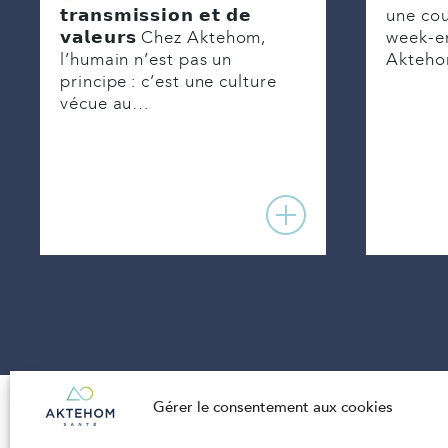
une cou
𝘁𝗿𝗮𝗻𝘀𝗺𝗶𝘀𝘀𝗶𝗼𝗻 𝗲𝘁 𝗱𝗲
week-en
𝘃𝗮𝗹𝗲𝘂𝗿𝘀 Chez Aktehom,
Akteho
l’humain n’est pas un
principe : c’est une culture
vécue au…
Gérer le consentement aux cookies