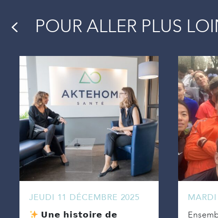
POUR ALLER PLUS LO
JEUDI 11 DÉCEMBRE 2025
MARDI
Ensembl
𝗨𝗻𝗲 𝗵𝗶𝘀𝘁𝗼𝗶𝗿𝗲 𝗱𝗲