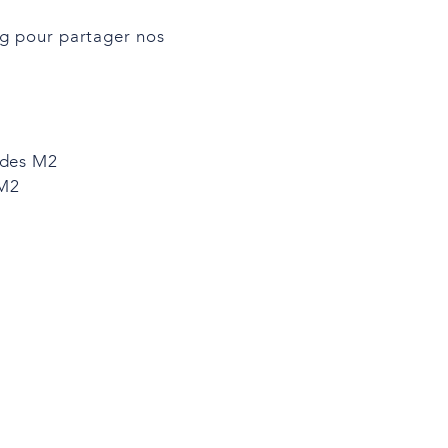
rg pour partager nos
 des M2
 M2