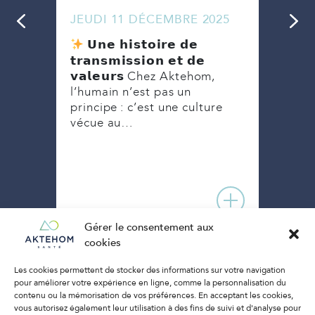
JEUDI 11 DÉCEMBRE 2025
MAR
Ense
𝗨𝗻𝗲 𝗵𝗶𝘀𝘁𝗼𝗶𝗿𝗲 𝗱𝗲
ebold
une 
𝘁𝗿𝗮𝗻𝘀𝗺𝗶𝘀𝘀𝗶𝗼𝗻 𝗲𝘁 𝗱𝗲
week
𝘃𝗮𝗹𝗲𝘂𝗿𝘀 Chez Aktehom,
on
Akte
l’humain n’est pas un
tion
principe : c’est une culture
vécue au…
Gérer le consentement aux
cookies
Les cookies permettent de stocker des informations sur votre navigation
pour améliorer votre expérience en ligne, comme la personnalisation du
contenu ou la mémorisation de vos préférences. En acceptant les cookies,
vous autorisez également leur utilisation à des fins de suivi et d'analyse pour