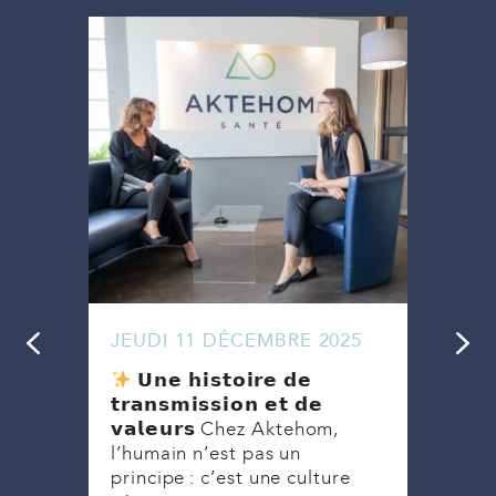
JEUDI 11 DÉCEMBRE 2025
MAR
Ense
𝗨𝗻𝗲 𝗵𝗶𝘀𝘁𝗼𝗶𝗿𝗲 𝗱𝗲
ebold
une 
𝘁𝗿𝗮𝗻𝘀𝗺𝗶𝘀𝘀𝗶𝗼𝗻 𝗲𝘁 𝗱𝗲
week
𝘃𝗮𝗹𝗲𝘂𝗿𝘀 Chez Aktehom,
on
Akte
l’humain n’est pas un
tion
principe : c’est une culture